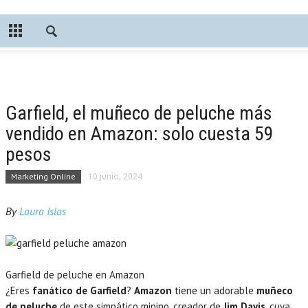
Garfield, el muñeco de peluche más
vendido en Amazon: solo cuesta 59
pesos
Marketing Online
10 junio, 2024
By
Laura Islas
Garfield de peluche en Amazon
¿Eres
fanático de Garfield
?
Amazon
tiene un adorable
muñeco
de peluche
de este simpático minino, creador de
Jim Davis
, cuya