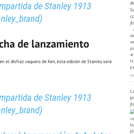
A
mpartida de Stanley 1913
S
nley_brand)
c
f
de
Fecha de lanzamiento
ne
po
ar
la
 en el disfraz vaquero de Ken, esta edición de Stanley será
pa
Lu
L
mpartida de Stanley 1913
p
f
nley_brand)
co
bu
pl