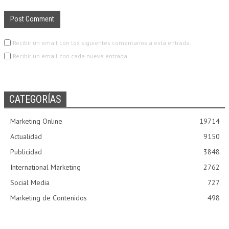
Recibir un email con los siguientes comentarios a esta entrada.
Recibir un email con cada nueva entrada.
CATEGORÍAS
Marketing Online
19714
Actualidad
9150
Publicidad
3848
International Marketing
2762
Social Media
727
Marketing de Contenidos
498