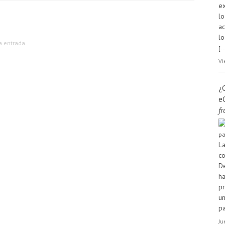
ex
lo
a
lo
a entrada.
[..
Vi
¿
e
f
La
co
De
ha
pr
un
p
Ju