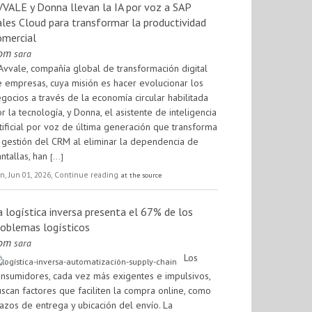
VVALE y Donna llevan la IA por voz a SAP
ales Cloud para transformar la productividad
omercial
rom
sara
Avvale, compañía global de transformación digital
 empresas, cuya misión es hacer evolucionar los
gocios a través de la economía circular habilitada
r la tecnología, y Donna, el asistente de inteligencia
tificial por voz de última generación que transforma
 gestión del CRM al eliminar la dependencia de
ntallas, han
[...]
n, Jun 01, 2026, Continue reading
at the source
a logística inversa presenta el 67% de los
roblemas logísticos
rom
sara
Los
nsumidores, cada vez más exigentes e impulsivos,
scan factores que faciliten la compra online, como
azos de entrega y ubicación del envío. La