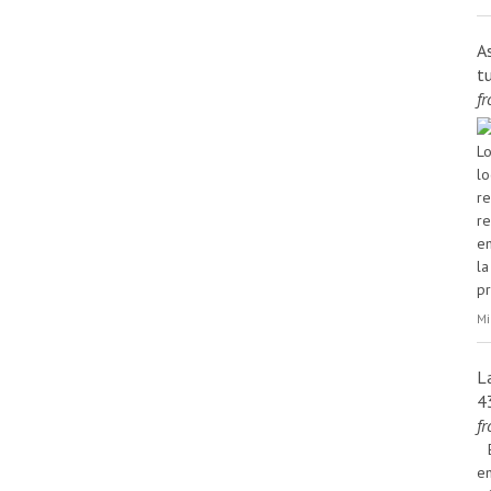
A
t
f
Lo
lo
re
re
em
la
pr
Mi
L
4
f
en