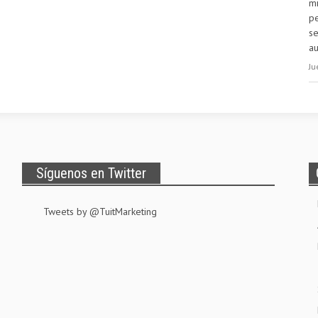
m
pe
se
a
Ju
Síguenos en Twitter
Tweets by @TuitMarketing